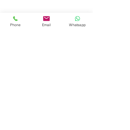
Phone
Email
Whatsapp
Folgt mir gerne auch auf
Instagram & Facebook